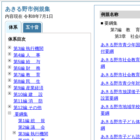
あきる野市例規集
例規名称
内容現在 令和8年7月1日
■ 要綱集
体系
五十音
第7編
教
第1編
総
規
第3章 社会
体系目次
第2編
議
会
あきる野市青少年国
第3編 執行機関
付要綱
第4編
人
事
あきる野市社会教育
第5編
給
与
綱
第6編
財
務
第7編
教
育
あきる野市社会教育
第8編
民
生
あきる野市青少年対
第9編 産業経済
あきる野市放課後子
第10編
建
設
設置要綱
第11編
消
防
あきる野市地域学校
第12編 その他
要綱
要綱集
第1編
総
規
あきる野市子ども体
第2編
議
会
綱
第3編 執行機関
あきる野市子ども読