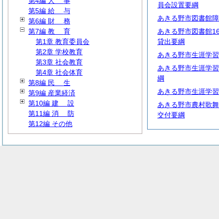
第4編
人
事
員会設置要綱
第5編
給
与
あきる野市図書館障
第6編
財
務
第7編
教
育
あきる野市図書館1
第1章 教育委員会
貸出要綱
第2章 学校教育
あきる野市生涯学習
第3章 社会教育
あきる野市生涯学習
第4章 社会体育
綱
第8編
民
生
あきる野市生涯学習
第9編 産業経済
第10編
建
設
あきる野市農村歌舞
第11編
消
防
交付要綱
第12編 その他