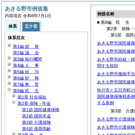
あきる野市例規集
例規名称
内容現在 令和8年7月1日
■ 第8編
民
生
体系
五十音
第2章 保険・
第1節 国民
体系目次
あきる野市国民健康
第1編
総
規
あきる野市国民健康
第2編
議
会
第3編 執行機関
あきる野市結核・精
第4編
人
事
関する規則
第5編
給
与
あきる野市傷病手当
第6編
財
務
あきる野市国民健康
第7編
教
育
秋川市と五日市町の
第8編
民
生
国民健康保険税条例
第1章 社会福祉
する条例
第2章 保険・年金
第1節 国民健康保険
第3節 介護
第2節 国民年金
あきる野市介護保険
第3節 介護保険
あきる野市介護保険
第4節 後期高齢