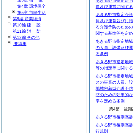
第3章
衛
生
あきる野市指定居宅
第4章 環境保全
員及び運営に関する
第5章 市民生活
あきる野市指定介護
第9編 産業経済
員及び運営並びに指
第10編
建
設
る介護予防のための
第11編
消
防
関する基準等を定め
第12編 その他
あきる野市指定地域
要綱集
の人員、設備及び運
る条例
あきる野市指定地域
等の指定等に関する
あきる野市指定地域
スの事業の人員、設
地域密着型介護予防
防のための効果的な
準を定める条例
第4節 後期
あきる野市後期高齢
あきる野市後期高齢
行規則