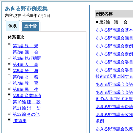
あきる野市例規集
例規名称
内容現在 令和8年7月1日
■ 第2編
議
会
体系
五十音
あきる野市議会基本
体系目次
あきる野市議会議員
第1編
総
規
あきる野市議会定例
第2編
議
会
あきる野市議会定例
第3編 執行機関
あきる野市議会委員
第4編
人
事
あきる野市議会委員
第5編
給
与
技術の活用に関する
第6編
財
務
第7編
教
育
あきる野市議会会議
第8編
民
生
あきる野市議会会議
第9編 産業経済
術の活用に関する規
第10編
建
設
あきる野市議会傍聴
第11編
消
防
第12編 その他
あきる野市議会政務
要綱集
条例
あきる野市議会政務