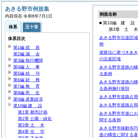
あきる野市例規集
例規名称
内容現在 令和8年7月1日
■ 第10編
建
設
体系
五十音
第3章
土
あきる野市沿道区域
体系目次
例
第1編
総
規
道路法に基づきあき
第2編
議
会
の沿道区域
第3編 執行機関
第4編
人
事
あきる野市道路の構
第5編
給
与
る条例
第6編
財
務
あきる野市道路の構
第7編
教
育
る条例施行規則
第8編
民
生
あきる野市道路占用
第9編 産業経済
あきる野市道路占用
第10編
建
設
第1章 都市計画
あきる野市市道にお
第2章 公園・緑化
関する条例
第3章
土
木
あきる野市移動等円
第4章
住
宅
道の構造に関する基