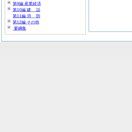
第9編 産業経済
第10編
建
設
第11編
消
防
第12編 その他
要綱集