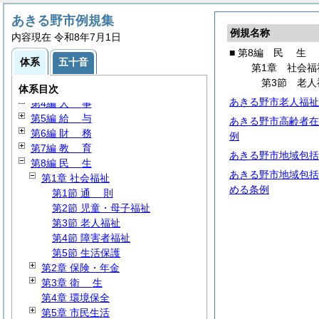
あきる野市例規集
例規名称
内容現在 令和8年7月1日
■ 第8編
民
生
第1編
総
規
体系
五十音
第1章 社会福
第2編
議
会
第3節 老人
第3編 執行機関
体系目次
あきる野市老人福祉
第4編
人
事
第5編
給
与
あきる野市高齢者在
第6編
財
務
例
第7編
教
育
あきる野市地域包括
第8編
民
生
あきる野市地域包括
第1章 社会福祉
める条例
第1節
通
則
第2節 児童・母子福祉
第3節 老人福祉
第4節 障害者福祉
第5節 生活保護
第2章 保険・年金
第3章
衛
生
第4章 環境保全
第5章 市民生活