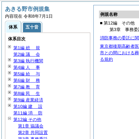
あきる野市例規集
例規名称
内容現在 令和8年7月1日
■ 第12編 その他
体系
五十音
第3章 事務委
消防事務の委託に関
体系目次
東京都後期高齢者医
第1編
総
規
市との間における葬
第2編
議
会
る規約
第3編 執行機関
第4編
人
事
第5編
給
与
第6編
財
務
第7編
教
育
第8編
民
生
第9編 産業経済
第10編
建
設
第11編
消
防
第12編 その他
第1章 協議会
第2章 共同設置