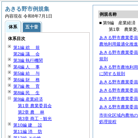
あきる野市例規集
例規名称
内容現在 令和8年7月1日
■ 第9編 産業経済
体系
五十音
第1章 農業委
あきる野市農業委員
体系目次
農地利用最適化推進
第1編
総
規
あきる野市農業委員
第2編
議
会
規則
第3編 執行機関
第4編
人
事
あきる野市農地利用
第5編
給
与
に関する規則
第6編
財
務
あきる野市農業委員
第7編
教
育
あきる野市農業委員
第8編
民
生
あきる野市農業委員
第9編 産業経済
第1章 農業委員会
あきる野市農業委員
第2章
農
林
市街化区域内農地の
第3章 商工・観光
処理規程
第10編
建
設
第11編
消
防