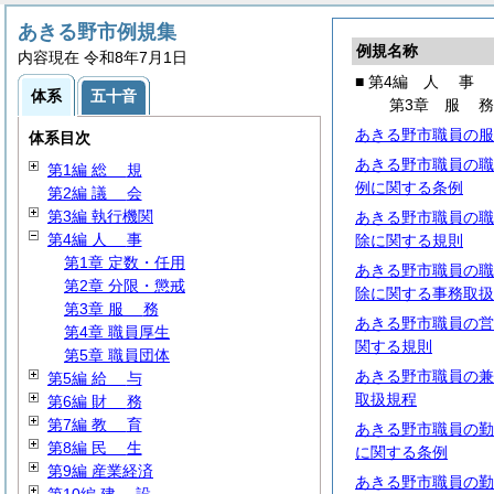
あきる野市例規集
例規名称
内容現在 令和8年7月1日
■ 第4編
人
事
体系
五十音
第3章
服
あきる野市職員の服
体系目次
あきる野市職員の職
第1編
総
規
例に関する条例
第2編
議
会
第3編 執行機関
あきる野市職員の職
第4編
人
事
除に関する規則
第1章 定数・任用
あきる野市職員の職
第2章 分限・懲戒
除に関する事務取扱
第3章
服
務
あきる野市職員の営
第4章 職員厚生
関する規則
第5章 職員団体
あきる野市職員の兼
第5編
給
与
取扱規程
第6編
財
務
第7編
教
育
あきる野市職員の勤
第8編
民
生
に関する条例
第9編 産業経済
あきる野市職員の勤