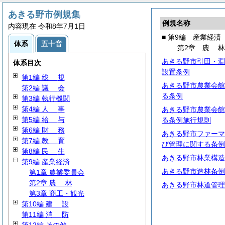
あきる野市例規集
例規名称
内容現在 令和8年7月1日
■ 第9編 産業経済
体系
五十音
第2章
農
あきる野市引田・淵
体系目次
設置条例
第1編
総
規
あきる野市農業会館
第2編
議
会
る条例
第3編 執行機関
第4編
人
事
あきる野市農業会館
第5編
給
与
る条例施行規則
第6編
財
務
あきる野市ファーマ
第7編
教
育
び管理に関する条例
第8編
民
生
あきる野市林業構造
第9編 産業経済
あきる野市造林条例
第1章 農業委員会
第2章
農
林
あきる野市林道管理
第3章 商工・観光
第10編
建
設
第11編
消
防