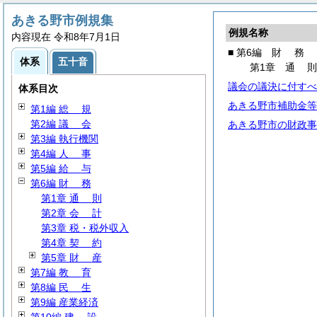
あきる野市例規集
例規名称
内容現在 令和8年7月1日
■ 第6編
財
務
体系
五十音
第1章
通
議会の議決に付すべ
体系目次
あきる野市補助金等
第1編
総
規
第2編
議
会
あきる野市の財政事
第3編 執行機関
第4編
人
事
第5編
給
与
第6編
財
務
第1章
通
則
第2章
会
計
第3章 税・税外収入
第4章
契
約
第5章
財
産
第7編
教
育
第8編
民
生
第9編 産業経済