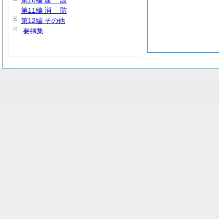
第10編
建
設
第11編
消
防
第12編 その他
要綱集