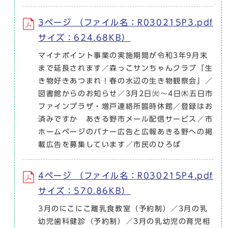
3ページ （ファイル名：R030215P3.pdf
サイズ：624.68KB）
マイナポイント事業の実施期間が令和3年9月末
まで延長されます／森っこサンちゃんクラブ「生
き物好きあつまれ！春の水辺の生き物観察会」／
図書館からのお知らせ／3月2日㈫〜4日㈭五日市
ファインプラザ・増戸連絡所臨時休館／登録はお
済みですか あきる野市メール配信サービス／市
ホームページのバナー広告と広報あきる野への掲
載広告を募集しています／市民のひろば
4ページ （ファイル名：R030215P4.pdf
サイズ：570.86KB）
3月のにこにこ離乳食教室（予約制）／3月の乳
幼児歯科健診（予約制）／3月の乳幼児の育児相