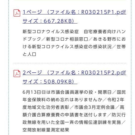
1ページ （ファイル名：R030215P1.pdf
サイズ：667.28KB）
新型コロナウイルス感染症 自宅療養者向けハン
ドブック／新型コロナ相談窓口／あきる野市にお
ける新型コロナウイルス感染症の感染状況／世帯
と人口
2ページ （ファイル名：R030215P2.pdf
サイズ：508.09KB）
6月13日㈰は市議会議員選挙の投・開票日／国民
年金保険料の納め忘れはありませんか／令和2年
度地域文化功労者表彰／市議会3月定例会議／高
額介護合算療養費の申請書を送付します／防災行
政無線を用いた全国一斉の情報伝達訓練を実施／
空間放射線量測定結果