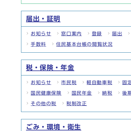
届出・証明
お知らせ
窓口案内
登録
届出
手数料
住民基本台帳の閲覧状況
税・保険・年金
お知らせ
市民税
軽自動車税
固
国民健康保険
国民年金
納税
後
その他の税
税制改正
ごみ・環境・衛生