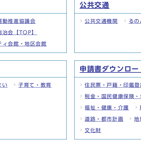
公共交通
運動推進協議会
公共交通機関
るの
自治会【TOP】
ティ会館・地区会館
申請書ダウンロー
まい
子育て・教育
住民票・戸籍・印鑑登
税金・国民健康保険・
福祉・健康・介護
道路・都市計画
地
文化財