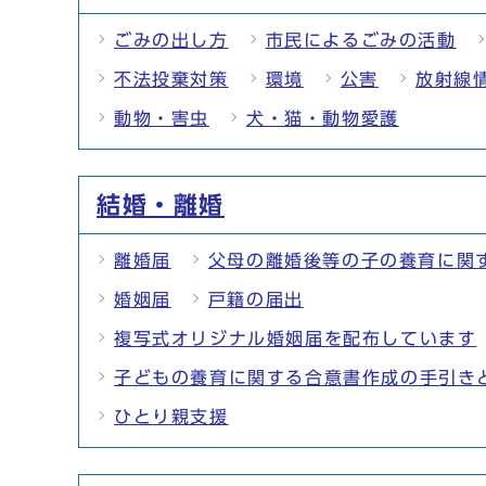
ごみの出し方
市民によるごみの活動
不法投棄対策
環境
公害
放射線
動物・害虫
犬・猫・動物愛護
結婚・離婚
離婚届
父母の離婚後等の子の養育に関
婚姻届
戸籍の届出
複写式オリジナル婚姻届を配布しています
子どもの養育に関する合意書作成の手引き
ひとり親支援