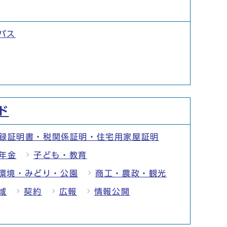
バス
ド
録証明書・税関係証明・住宅用家屋証明
年金
子ども・教育
環境・みどり・公園
商工・農政・観光
域
契約
広報
情報公開