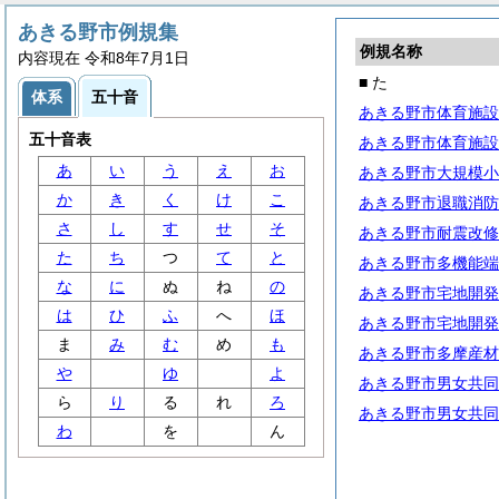
あきる野市例規集
例規名称
内容現在 令和8年7月1日
■ た
体系
五十音
あきる野市体育施設
五十音表
あきる野市体育施設
あ
い
う
え
お
あきる野市大規模小
か
き
く
け
こ
あきる野市退職消防
さ
し
す
せ
そ
あきる野市耐震改修
た
ち
つ
て
と
あきる野市多機能端
な
に
ぬ
ね
の
あきる野市宅地開発
は
ひ
ふ
へ
ほ
あきる野市宅地開発
ま
み
む
め
も
あきる野市多摩産材
や
ゆ
よ
あきる野市男女共同
ら
り
る
れ
ろ
あきる野市男女共同
わ
を
ん