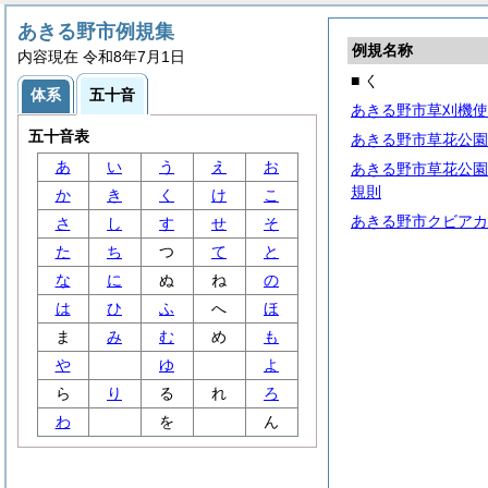
あきる野市例規集
例規名称
内容現在 令和8年7月1日
■ く
体系
五十音
あきる野市草刈機使
五十音表
あきる野市草花公園
あ
い
う
え
お
あきる野市草花公園
規則
か
き
く
け
こ
あきる野市クビアカ
さ
し
す
せ
そ
た
ち
つ
て
と
な
に
ぬ
ね
の
は
ひ
ふ
へ
ほ
ま
み
む
め
も
や
ゆ
よ
ら
り
る
れ
ろ
わ
を
ん