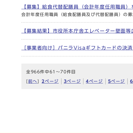
【募集】給食代替配膳員（会計年度任用職員）
会計年度任用職員（給食配膳員及び代替配膳員）の募
【募集結果】市役所本庁舎エレベーター壁面等
［事業者向け］バニラVisaギフトカードの決
全966件中61～70件目
[
前へ
]
2
ページ
3
ページ
4
ページ
5
ページ