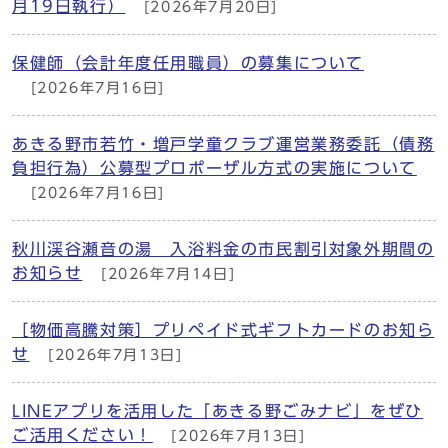
月19日執行）
[2026年7月20日]
保健師（会計年度任用職員）の募集について
[2026年7月16日]
あきる野市若竹・増戸学童クラブ運営業務委託（債務
負担行為）公募型プロポーザル方式の実施について
[2026年7月16日]
秋川渓谷瀬音の湯 入浴料金の市民割引対象外期間の
お知らせ
[2026年7月14日]
［物価高騰対策］プリペイド式ギフトカードのお知ら
せ
[2026年7月13日]
LINEアプリを活用した「あきる野ごみナビ」をぜひ
ご活用ください！
[2026年7月13日]