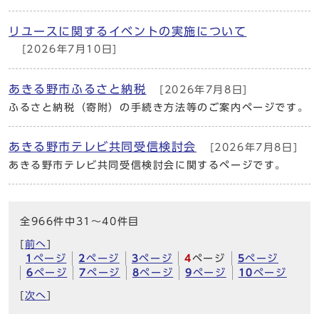
リユースに関するイベントの実施について
[2026年7月10日]
あきる野市ふるさと納税
[2026年7月8日]
ふるさと納税（寄附）の手続き方法等のご案内ページです。
あきる野市テレビ共同受信検討会
[2026年7月8日]
あきる野市テレビ共同受信検討会に関するページです。
全966件中31～40件目
[
前へ
]
1
ページ
2
ページ
3
ページ
4
ページ
5
ページ
6
ページ
7
ページ
8
ページ
9
ページ
10
ページ
[
次へ
]