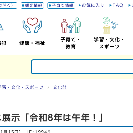
お気に入り
FAQ
で開く）
観光情報
子育て情報
子育て・
学習・文化・
防犯
健康・福祉
教育
スポーツ
学習・文化・スポーツ
文化財
ニ展示「令和8年は午年！」
年1月15日
]
ID:19946