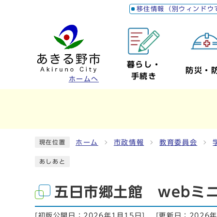
移住情報（別ウィンドウ
暮らし・
防災・
手続き
ホームへ
ホーム
市政情報
教育委員会
現在位置
あしあと
五日市郷土館 webミ
[初版公開日：
2026年1月15日
]
[更新日：
2026