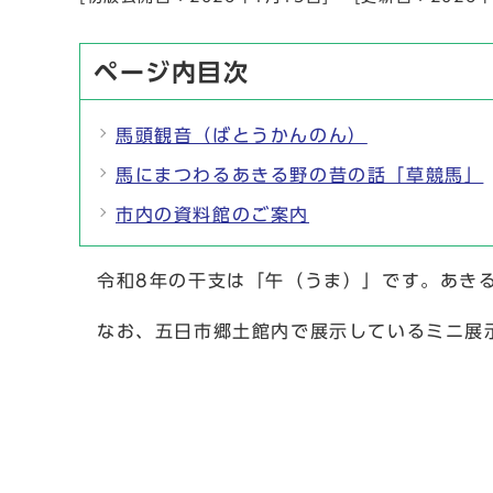
ページ内目次
馬頭観音（ばとうかんのん）
馬にまつわるあきる野の昔の話「草競馬」
市内の資料館のご案内
令和8年の干支は「午（うま）」です。あき
なお、五日市郷土館内で展示しているミニ展