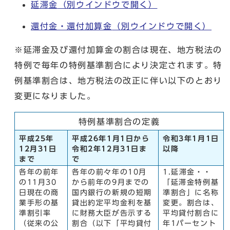
延滞金
（別ウインドウで開く）
還付金・還付加算金
（別ウインドウで開く）
※延滞金及び還付加算金の割合は現在、地方税法の
特例で毎年の特例基準割合により決定されます。特
例基準割合は、地方税法の改正に伴い以下のとおり
変更になりました。
特例基準割合の定義
平成25年
平成26年1月1日から
令和3年1月1日
12月31日
令和2年12月31日ま
以降
まで
で
各年の前年
各年の前々年の10月
1.延滞金・・
の11月30
から前年の9月までの
「延滞金特例基
日現在の商
国内銀行の新規の短期
準割合」に名称
業手形の基
貸出約定平均金利を基
変更。割合は、
準割引率
に財務大臣が告示する
平均貸付割合に
（従来の公
割合（以下「平均貸付
年1パーセント