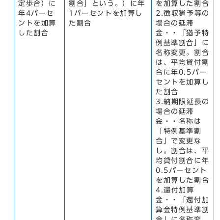
定歩合）に
割合」という。）に年
を加算した割合
年4パーセ
1パーセントを加算し
2.徴収猶予等の
ントを加算
た割合
場合の延滞
した割合
金・・「猶予特
例基準割合」に
名称変更。割合
は、平均貸付割
合に年0.5パー
セントを加算し
た割合
3.納期限延長の
場合の延滞
金・・名称は
「特例基準割
合」で変更な
し。割合は、平
均貸付割合に年
0.5パーセント
を加算した割合
4.還付加算
金・・「還付加
算金特例基準割
合」に名称変