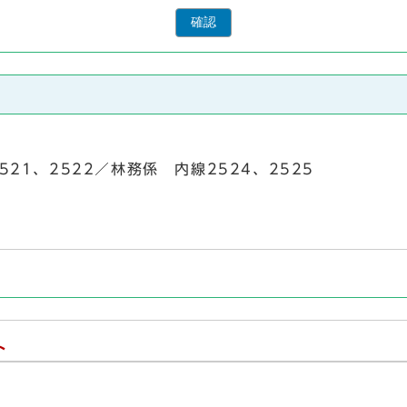
確認
2521、2522／林務係 内線2524、2525
ト