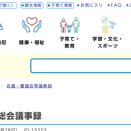
お気に入り
FAQ
で開く）
観光情報
子育て情報
子育て・
学習・文化・
防犯
健康・福祉
教育
スポーツ
会議・審議会等議事録
総会議事録
5月28日
]
ID:13223