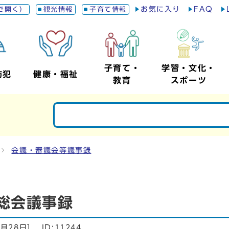
お気に入り
FAQ
で開く）
観光情報
子育て情報
子育て・
学習・文化・
防犯
健康・福祉
教育
スポーツ
会議・審議会等議事録
総会議事録
5月28日
]
ID:11244