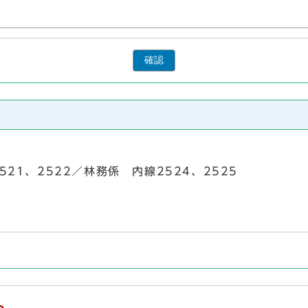
確認
2521、2522／林務係 内線2524、2525
ト