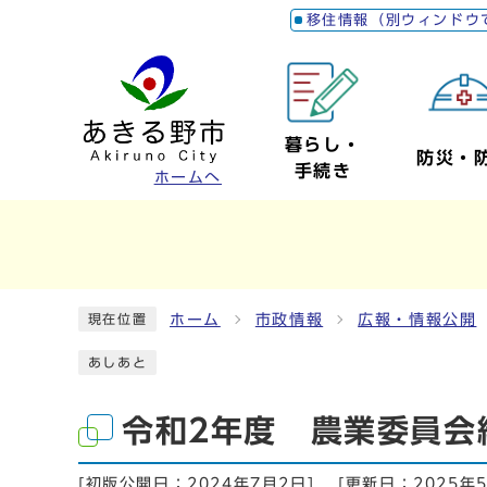
移住情報（別ウィンドウ
暮らし・
防災・
手続き
ホームへ
ホーム
市政情報
広報・情報公開
現在位置
あしあと
令和2年度 農業委員会
[初版公開日：
2024年7月2日
]
[更新日：
2025年