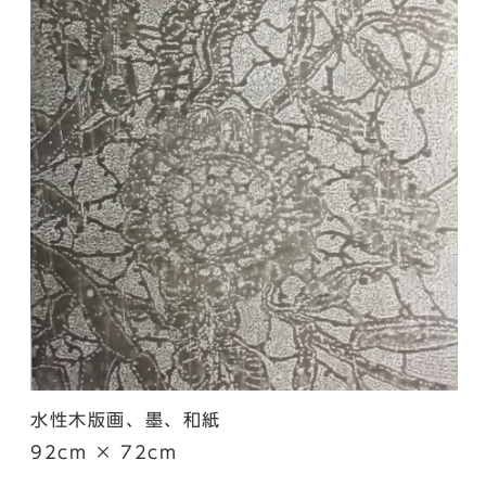
水性木版画、墨、和紙
92cm × 72cm