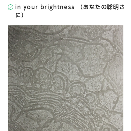
in your brightness （あなたの聡明さ
に）