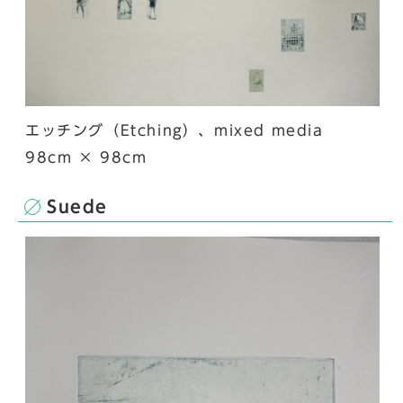
エッチング（Etching）、mixed media
98cm × 98cm
Suede