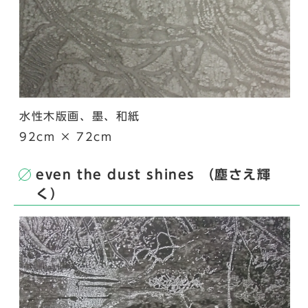
水性木版画、墨、和紙
92cm × 72cm
even the dust shines （塵さえ輝
く）