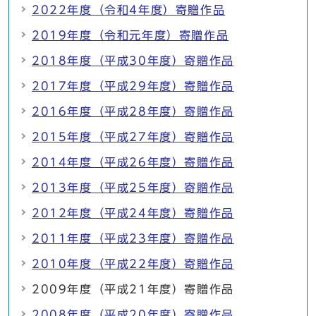
2022年度（令和4年度）寄贈作品
2019年度（令和元年度）寄贈作品
2018年度（平成30年度）寄贈作品
2017年度（平成29年度）寄贈作品
2016年度（平成28年度）寄贈作品
2015年度（平成27年度）寄贈作品
2014年度（平成26年度）寄贈作品
2013年度（平成25年度）寄贈作品
2012年度（平成24年度）寄贈作品
2011年度（平成23年度）寄贈作品
2010年度（平成22年度）寄贈作品
2009年度（平成21年度）寄贈作品
2008年度（平成20年度）寄贈作品