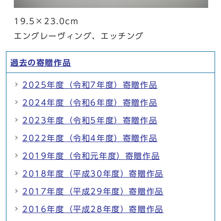
19.5×23.0cm
エングレーヴィング、エッチング
過去の寄贈作品
2025年度（令和7年度）寄贈作品
2024年度（令和6年度）寄贈作品
2023年度（令和5年度）寄贈作品
2022年度（令和4年度）寄贈作品
2019年度（令和元年度）寄贈作品
2018年度（平成30年度）寄贈作品
2017年度（平成29年度）寄贈作品
2016年度（平成28年度）寄贈作品