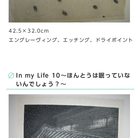
42.5×32.0cm
エングレーヴィング、エッチング、ドライポイント
In my Life 10～ほんとうは眠っていな
いんでしょう？～