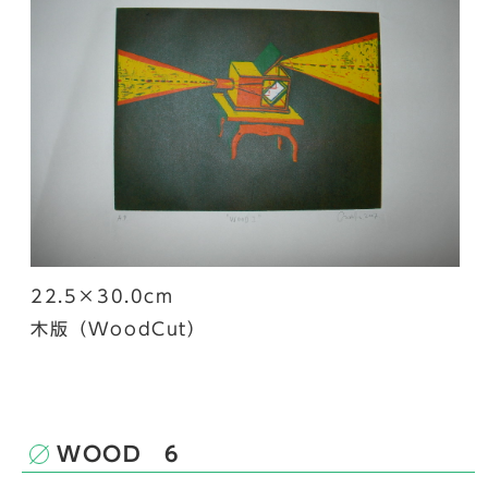
22.5×30.0cm
木版（WoodCut）
WOOD 6