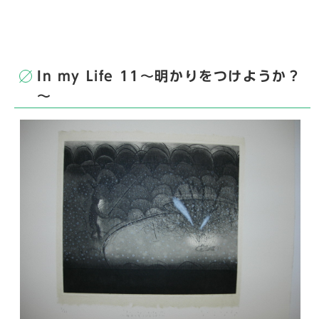
In my Life 11～明かりをつけようか？
～