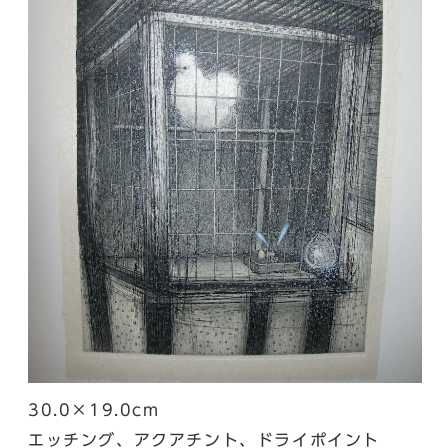
30.0×19.0cm
エッチング、アクアチント、ドライポイント