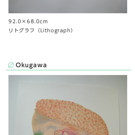
92.0×68.0cm
リトグラフ（Lithograph）
Okugawa