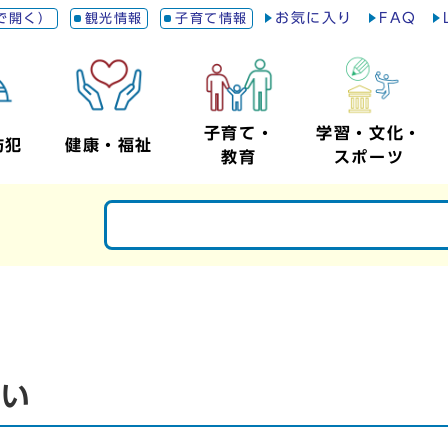
お気に入り
FAQ
で開く）
観光情報
子育て情報
子育て・
学習・文化・
防犯
健康・福祉
教育
スポーツ
がい