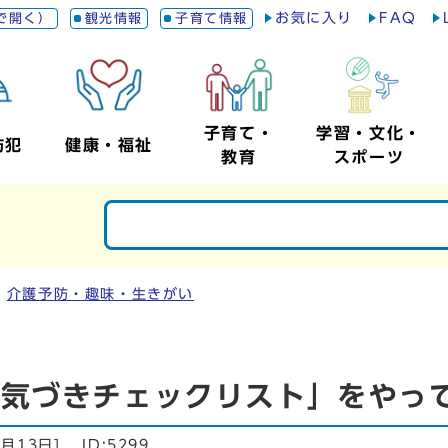
お気に入り
FAQ
で開く）
観光情報
子育て情報
子育て・
学習・文化・
防犯
健康・福祉
教育
スポーツ
介護予防・趣味・生きがい
の気づきチェックリスト」をやっ
1月13日
]
ID:5299