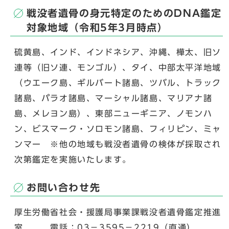
戦没者遺骨の身元特定のためのDNA鑑定
対象地域（令和5年3月時点）
硫黄島、インド、インドネシア、沖縄、樺太、旧ソ
連等（旧ソ連、モンゴル）、タイ、中部太平洋地域
（ウエーク島、ギルバート諸島、ツバル、トラック
諸島、パラオ諸島、マーシャル諸島、マリアナ諸
島、メレヨン島）、東部ニューギニア、ノモンハ
ン、ビスマーク・ソロモン諸島、フィリピン、ミャ
ンマー ※他の地域も戦没者遺骨の検体が採取され
次第鑑定を実施いたします。
お問い合わせ先
厚生労働省社会・援護局事業課戦没者遺骨鑑定推進
室 電話：03－3595－2219（直通）