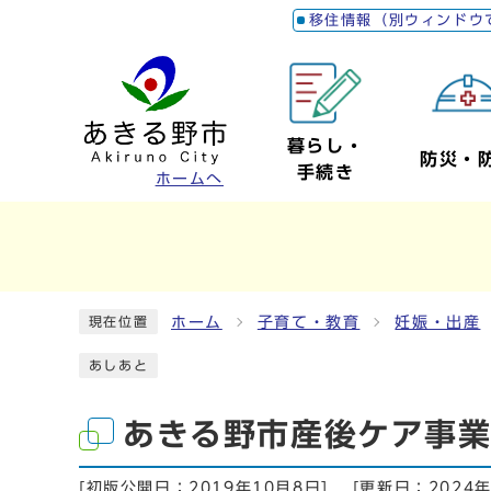
移住情報（別ウィンドウ
暮らし・
防災・
手続き
ホームへ
ホーム
子育て・教育
妊娠・出産
現在位置
あしあと
あきる野市産後ケア事
[初版公開日：
2019年10月8日
]
[更新日：
2024