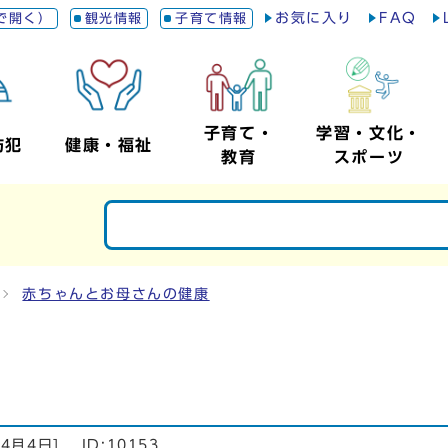
お気に入り
FAQ
で開く）
観光情報
子育て情報
子育て・
学習・文化・
防犯
健康・福祉
教育
スポーツ
赤ちゃんとお母さんの健康
業
年4月4日
]
ID:10153