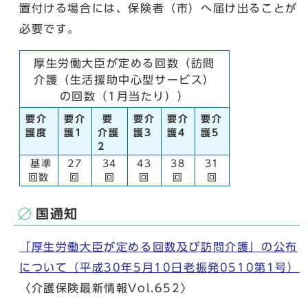
置付ける場合には、保険者（市）へ届け出ることが
必要です。
厚生労働大臣が定める回数（訪問
介護（生活援助中心型サービス）
の回数（1月当たり））
要介
要介
要
要介
要介
要介
護度
護1
介護
護3
護4
護5
2
基準
27
34
43
38
31
回数
回
回
回
回
回
国通知
「厚生労働大臣が定める回数及び訪問介護」の公布
について（平成30年5月10日老振発0510第1号）
〈介護保険最新情報Vol.652〉