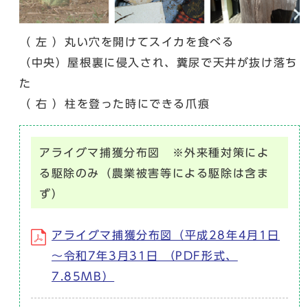
（ 左 ）丸い穴を開けてスイカを食べる
（中央）屋根裏に侵入され、糞尿で天井が抜け落ち
た
（ 右 ）柱を登った時にできる爪痕
アライグマ捕獲分布図 ※外来種対策によ
る駆除のみ（農業被害等による駆除は含ま
ず）
アライグマ捕獲分布図（平成28年4月1日
～令和7年3月31日 （PDF形式、
7.85MB）