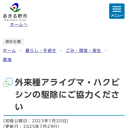
メニュー
ホームへ
現在位置
ホーム
暮らし・手続き
ごみ・環境・衛生
環境
外来種アライグマ・ハクビ
シンの駆除にご協力くださ
い
[初版公開日：
2023年1月20日
]
[更新日：
2025年7月29日
]