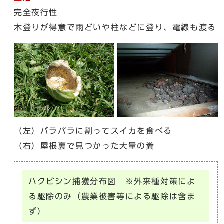
完全夜行性
木登りが得意で雨どいや柱などに登り、電線も渡る
（左）バラバラに割ってスイカを食べる
（右）屋根裏で見つかった大量の糞
ハクビシン捕獲分布図 ※外来種対策によ
る駆除のみ（農業被害等による駆除は含ま
ず）