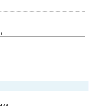
ん）。
438