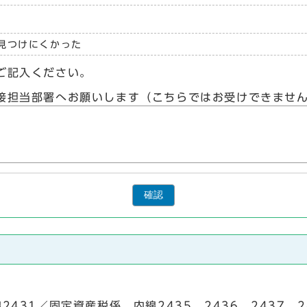
見つけにくかった
ご記入ください。
接担当部署へお願いします（こちらではお受けできませ
確認
線2431／固定資産税係 内線2435、2436、2437、2