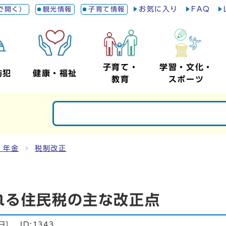
お気に入り
FAQ
で開く）
観光情報
子育て情報
子育て・
学習・文化・
防犯
健康・福祉
教育
スポーツ
・年金
税制改正
れる住民税の主な改正点
日
]
ID:1343