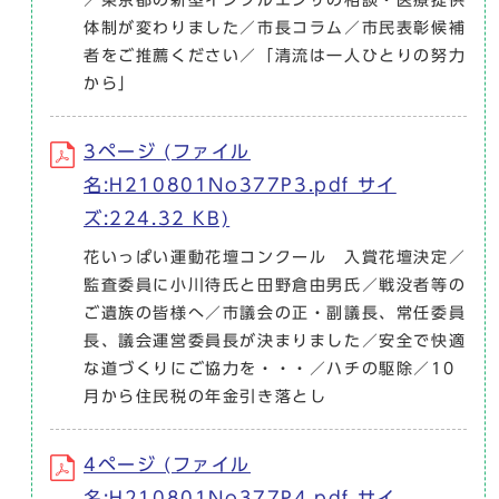
／東京都の新型インフルエンザの相談・医療提供
体制が変わりました／市長コラム／市民表彰候補
者をご推薦ください／「清流は一人ひとりの努力
から」
3ページ (ファイル
名:H210801No377P3.pdf サイ
ズ:224.32 KB)
花いっぱい運動花壇コンクール 入賞花壇決定／
監査委員に小川待氏と田野倉由男氏／戦没者等の
ご遺族の皆様へ／市議会の正・副議長、常任委員
長、議会運営委員長が決まりました／安全で快適
な道づくりにご協力を・・・／ハチの駆除／10
月から住民税の年金引き落とし
4ページ (ファイル
名:H210801No377P4.pdf サイ