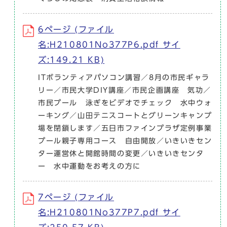
6ページ (ファイル
名:H210801No377P6.pdf サイ
ズ:149.21 KB)
ITボランティアパソコン講習／8月の市民ギャラ
リー／市民大学DIY講座／市民企画講座 気功／
市民プール 泳ぎをビデオでチェック 水中ウォ
ーキング／山田テニスコートとグリーンキャンプ
場を閉鎖します／五日市ファインプラザ定例事業
プール親子専用コース 自由開放／いきいきセン
ター運営休と開館時間の変更／いきいきセンタ
ー 水中運動をお考えの方に
7ページ (ファイル
名:H210801No377P7.pdf サイ