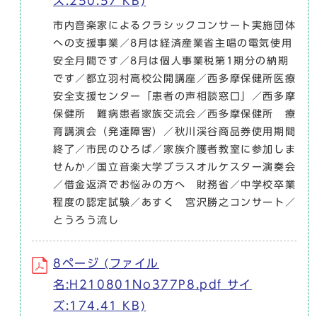
ズ:250.57 KB)
市内音楽家によるクラシックコンサート実施団体
への支援事業／8月は経済産業省主唱の電気使用
安全月間です／8月は個人事業税第1期分の納期
です／都立羽村高校公開講座／西多摩保健所医療
安全支援センター「患者の声相談窓口」／西多摩
保健所 難病患者家族交流会／西多摩保健所 療
育講演会（発達障害）／秋川渓谷商品券使用期間
終了／市民のひろば／家族介護者教室に参加しま
せんか／国立音楽大学ブラスオルケスター演奏会
／借金返済でお悩みの方へ 財務省／中学校卒業
程度の認定試験／あすく 宮沢勝之コンサート／
とうろう流し
8ページ (ファイル
名:H210801No377P8.pdf サイ
ズ:174.41 KB)