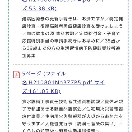
ズ:53.38 KB)
難病医療券の更新手続きは、お済ですか／特定健
康診査・後期高齢者医療健康診査を受けましょう
／歯は健康の源 歯科検診／定額給付金・子育て
応援特別手当の申請手続きはお早めに／35歳か
ら39歳までの方の生活習慣病予防健診受診者追
加募集
5ページ (ファイル
名:H210801No377P5.pdf サイ
ズ:161.05 KB)
排水設備工事責任技術者共通資格試験／夏休み親
子で参加あきる野自然観察会／住宅用火災警報器
給付事業／住宅用火災警報器が火災からあなたを
守ります／人権啓発行事「講演と音楽の集い」／
くらしの知恵袋～消費生活相談情報～