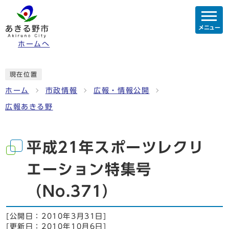
メニュー
ホームへ
現在位置
ホーム
市政情報
広報・情報公開
広報あきる野
平成21年スポーツレクリ
エーション特集号
（No.371）
[公開日：
2010年3月31日
]
[更新日：
2010年10月6日
]