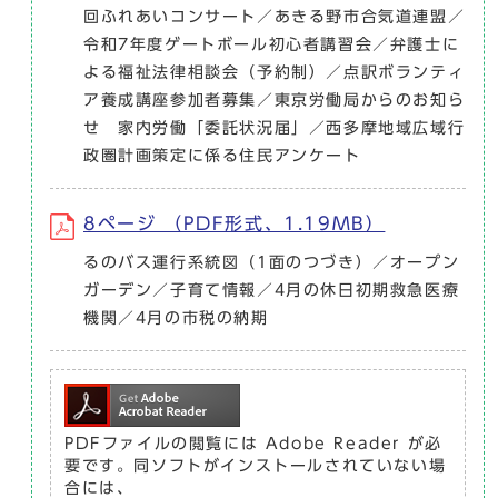
回ふれあいコンサート／あきる野市合気道連盟／
令和7年度ゲートボール初心者講習会／弁護士に
よる福祉法律相談会（予約制）／点訳ボランティ
ア養成講座参加者募集／東京労働局からのお知ら
せ 家内労働「委託状況届」／西多摩地域広域行
政圏計画策定に係る住民アンケート
8ページ （PDF形式、1.19MB）
るのバス運行系統図（1面のつづき）／オープン
ガーデン／子育て情報／4月の休日初期救急医療
機関／4月の市税の納期
PDFファイルの閲覧には Adobe Reader が必
要です。同ソフトがインストールされていない場
合には、