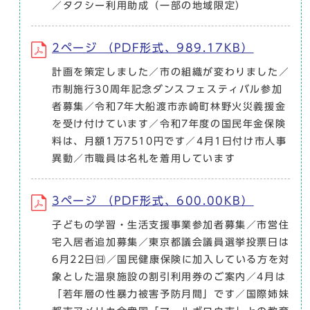
／タクシー利用助成（一部の地域限定）
2ページ （PDF形式、989.17KB）
計画を策定しました／市の組織が変わりました／
市制施行30周年記念ダンスフェスティバル参加
者募集／令和7年大船渡市赤崎町林野火災義援金
を受け付けています／令和7年度の国民年金保険
料は、月額1万7510円です／4月1日付け市人事
異動／市職員は名札を着用しています
3ページ （PDF形式、600.00KB）
子どもの学習・生活支援事業参加者募集／市営住
宅入居者追加募集／東京都議会議員選挙投票日は
6月22日㈰／国民健康保険に加入している方を対
象とした温泉施設の割引利用券のご案内／4月は
「若年層の性暴力被害予防月間」です／国際姉妹