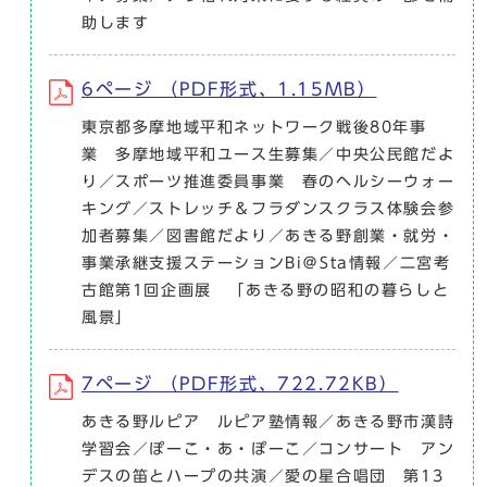
助します
6ページ （PDF形式、1.15MB）
東京都多摩地域平和ネットワーク戦後80年事
業 多摩地域平和ユース生募集／中央公民館だよ
り／スポーツ推進委員事業 春のヘルシーウォー
キング／ストレッチ＆フラダンスクラス体験会参
加者募集／図書館だより／あきる野創業・就労・
事業承継支援ステーションBi＠Sta情報／二宮考
古館第1回企画展 「あきる野の昭和の暮らしと
風景」
7ページ （PDF形式、722.72KB）
あきる野ルピア ルピア塾情報／あきる野市漢詩
学習会／ぽーこ・あ・ぽーこ／コンサート アン
デスの笛とハープの共演／愛の星合唱団 第13