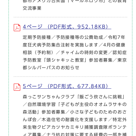
都市アメリカ合衆国「マールボロウ市」との教育
交流事業
4ページ （PDF形式、952.18KB）
定期予防接種／予防接種等の公費助成／令和7年
度狂犬病予防集合注射を実施します／4月の健康
相談（予約制）／チャイムの時刻の変更／認知症
予防教室「頭シャキッと教室」参加者募集／東京
都シルバーパスのお知らせ
5ページ （PDF形式、677.84KB）
森っこサンちゃんクラブ「飯ごう炊さんに挑戦」
／自然環境学習「子どもが主役のオオムラサキの
森活動」参加者募集／小さな子どものためのおさ
んぽ会／木造住宅の耐震化を支援します／特定外
来生物クビアカツヤカミキリ捕獲調査隊ボランテ
ィア募集／ナラ枯れ対策に要する経費の一部を補