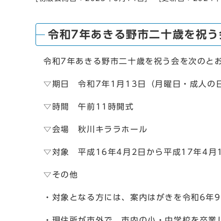
令和7年あきる野市二十歳を祝う
令和7年あきる野市二十歳を祝う会を次のと
▽期日 令和7年1月13日（月曜日・成人の
▽時間 午前11時開式
▽会場 秋川キララホール
▽対象 平成16年4月2日から平成17年4月
▽その他
・対象となる方には、案内はがきを令和6年
・現住所が市外で、市内の小・中学校を卒業