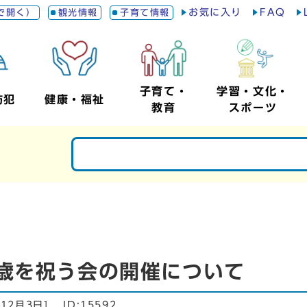
お気に入り
FAQ
で開く）
観光情報
子育て情報
子育て・
学習・文化・
防犯
健康・福祉
教育
スポーツ
歳を祝う会の開催について
年12月3日
]
ID:15592