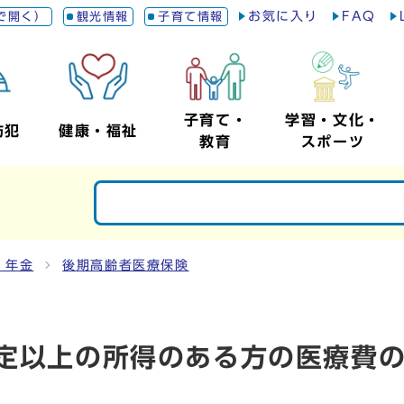
お気に入り
FAQ
で開く）
観光情報
子育て情報
子育て・
学習・文化・
防犯
健康・福祉
教育
スポーツ
・年金
後期高齢者医療保険
一定以上の所得のある方の医療費