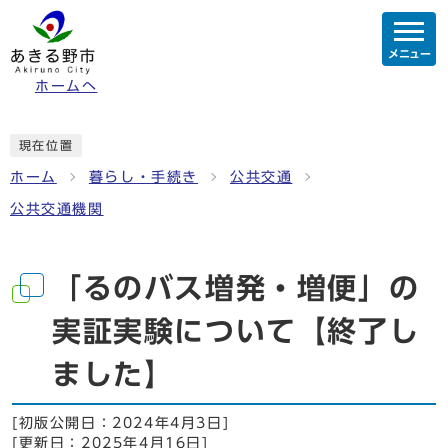
メニュー
ホームへ
現在位置
ホーム
暮らし・手続き
公共交通
公共交通機関
「るのバス増発・増便」の
実証実験について【終了し
ました】
[初版公開日：
2024年4月3日
]
[更新日：
2025年4月16日
]