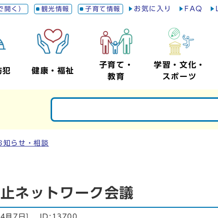
お気に入り
FAQ
で開く）
観光情報
子育て情報
子育て・
学習・文化・
防犯
健康・福祉
教育
スポーツ
お知らせ・相談
防止ネットワーク会議
年4月7日
]
ID:13700