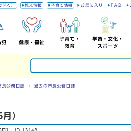
お気に入り
FAQ
で開く）
観光情報
子育て情報
子育て・
学習・文化・
防犯
健康・福祉
教育
スポーツ
市長公務日誌
過去の市長公務日誌
5月）
9日
]
ID:13148