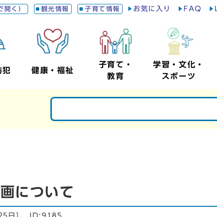
お気に入り
FAQ
で開く）
観光情報
子育て情報
子育て・
学習・文化・
防犯
健康・福祉
教育
スポーツ
計画について
25日
]
ID:9185