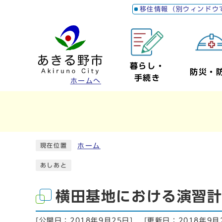
移住情報（別ウィンドウ
暮らし・
防災・
手続き
ホームへ
ホーム
現在位置
あしあと
横田基地における演習
[公開日：
2018年9月25日
]
[更新日：
2018年9月