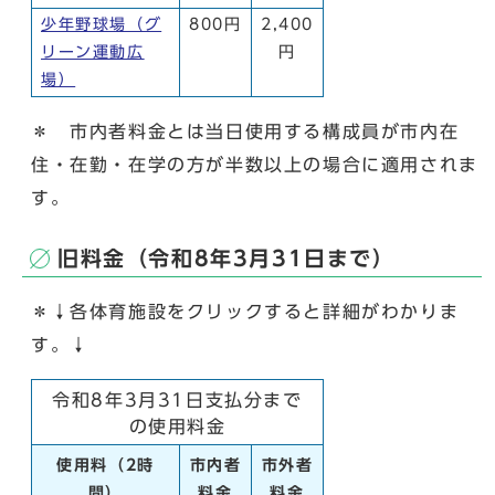
少年野球場（グ
800円
2,400
リーン運動広
円
場）
＊ 市内者料金とは当日使用する構成員が市内在
住・在勤・在学の方が半数以上の場合に適用されま
す。
旧料金（令和8年3⽉31⽇まで）
＊↓各体育施設をクリックすると詳細がわかりま
す。↓
令和8年3⽉31⽇⽀払分まで
の使⽤料⾦
使用料（2時
市内者
市外者
間）
料金
料金