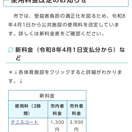
市では、受益者負担の適正化を図るため、令和8
年4月1日から公共施設の使用料を改定していま
す。詳しくは新料金表をご確認ください。
新料⾦（令和8年4⽉1⽇⽀払分から）な
ど
＊↓各体育施設をクリックすると詳細がわかりま
す。↓
新料⾦
使用料（2時
市内者
市外者
間）
料金
料金
テニスコート
1,300
3,900
円
円