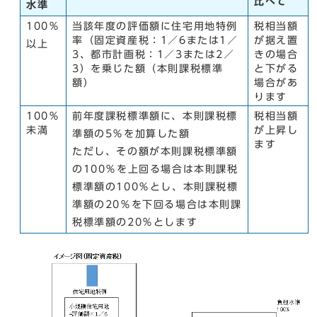
比べて
水準
100％
当該年度の評価額に住宅用地特例
税相当額
率（固定資産税：1／6または1／
が据え置
以上
3、都市計画税：1／3または2／
きの場合
3）を乗じた額（本則課税標準
と下がる
額）
場合があ
ります
100％
前年度課税標準額に、本則課税標
税相当額
未満
が上昇し
準額の5％を加算した額
ます
ただし、その額が本則課税標準額
の100％を上回る場合は本則課税
標準額の100％とし、本則課税標
準額の20％を下回る場合は本則課
税標準額の20％とします