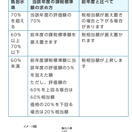
負担水
当該年度の課税標準
前年度と比べて
準
額の求め方
70％
当該年度の評価額の
税相当額が据え置き
を超え
70％
の場合と下がる場合
る
があります
60％
前年度の課税標準額を
税相当額が据え置か
以上
れます
据え置きます
70％
以下
60％
前年度課税標準額に当
税相当額が上昇しま
未満
す
該年度の評価額の5％
を加えた額
ただし、評価額の
60％を上回る場合は
60％相当額
価格の20％を下回る
場合は20％相当額