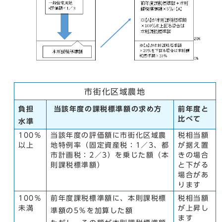
市街化区域農地
負担
当該年度の課税標準額の求め方
前年度と
比べて
水準
100％
当該年度の評価額に市街化区域農
税相当額
以上
地特例率（固定資産税：1／3、都
が据え置
市計画税：2／3）を乗じた額（本
きの場合
則課税標準額）
と下がる
場合があ
ります
100％
前年度課税標準額に、本則課税標
税相当額
未満
が上昇し
準額の5％を加算した額
ます