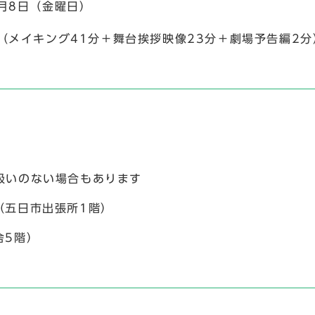
月8日（金曜日）
メイキング41分＋舞台挨拶映像23分＋劇場予告編2分
いのない場合もあります
（五日市出張所1階）
舎5階）