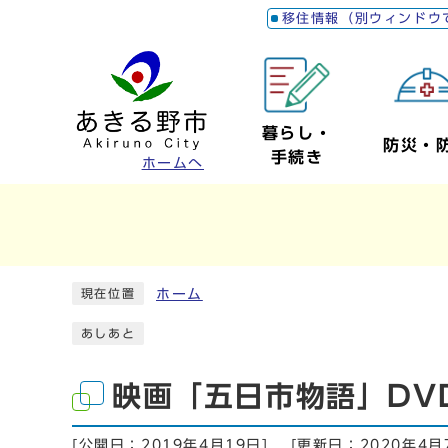
移住情報（別ウィンドウ
暮らし・
防災・
手続き
ホームへ
ホーム
現在位置
あしあと
映画「五日市物語」DV
[公開日：
2019年4月19日
]
[更新日：
2020年4月