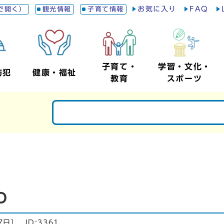
お気に入り
FAQ
で開く）
観光情報
子育て情報
子育て・
学習・文化・
防犯
健康・福祉
教育
スポーツ
D
7日
]
ID:3361