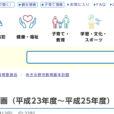
お気に入り
FAQ
で開く）
観光情報
子育て情報
子育て・
学習・文化・
防犯
健康・福祉
教育
スポーツ
教育委員会
あきる野市教育基本計画
画（平成23年度～平成25年度
月13日
]
ID:2392