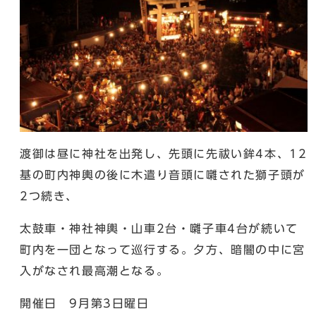
渡御は昼に神社を出発し、先頭に先祓い鉾4本、12
基の町内神輿の後に木遣り音頭に囃された獅子頭が
2つ続き、
太鼓車・神社神輿・山車2台・囃子車4台が続いて
町内を一団となって巡行する。夕方、暗闇の中に宮
入がなされ最高潮となる。
開催日 9月第3日曜日