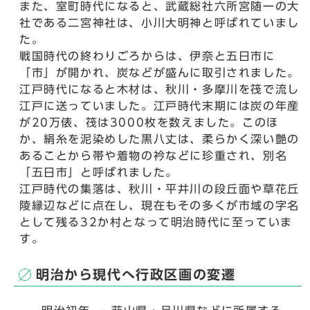
また、室町時代になると、武蔵総社六所宮随一の大
社である二宮神社は、小川大明神と呼ばれていまし
た。
戦国時代の終わりごろからは、伊奈と五日市に
「市」が開かれ、炭などが盛んに取引されました。
江戸時代になると木材は、秋川・多摩川を筏で流し
江戸に送っていました。江戸時代末期には炭の年産
が20万俵、筏は3000枚を数えました。このほ
か、絹糸を泥染めした黒八丈は、柔らかく深い艶の
あることから帯や着物の衿などに珍重され、別名
「五日市」と呼ばれました。
江戸時代の集落は、秋川・平井川の段丘面や草花丘
陵縁辺などに点在し、現在もその多くが市域の字名
として残る32か村となって明治時代に至っていま
す。
明治から現代へ行政区画の変遷