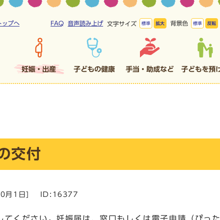
トップへ
FAQ
音声読み上げ
背景色
文字サイズ
標準
拡大
標準
反転
妊娠・出産
子どもの健康
手当・助成など
子どもを預
の交付
10月1日
]
ID:16377
してください。妊娠届は、窓口もしくは電子申請（ぴっ