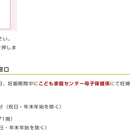
さい。
を押しま
窓口
日、妊娠期間中に
こども家庭センター母子保健係
にて妊
5分（祝日・年末年始を除く）
ザ1階）
日・年末年始を除く）