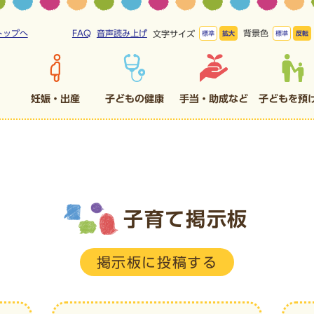
トップへ
FAQ
音声読み上げ
背景色
文字サイズ
標準
拡大
標準
反転
妊娠・出産
子どもの健康
手当・助成など
子どもを預
子育て掲示板
掲示板に投稿する