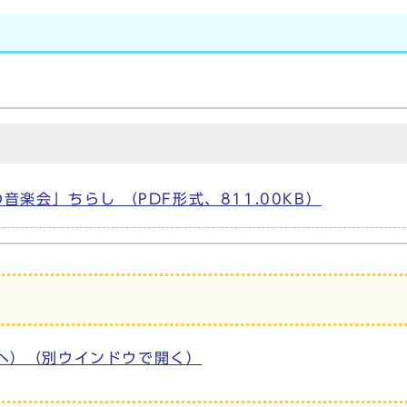
楽会」ちらし （PDF形式、811.00KB）
へ）
（別ウインドウで開く）