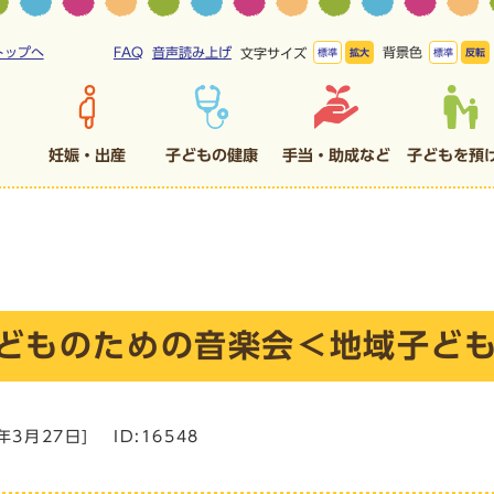
トップへ
FAQ
音声読み上げ
背景色
文字サイズ
標準
拡大
標準
反転
妊娠・出産
子どもの健康
手当・助成など
子どもを預
どものための音楽会＜地域子ど
4年3月27日
]
ID:16548