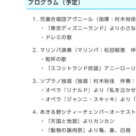
プログラム（予定）
児童合唱団アヴニール（指揮：村木裕
・「東京ディズニーランド」より小さ
・ドレミの歌
マリンバ演奏（マリンバ：松田郁恵 
・乾杯の歌
・「スコットランド民謡」アニーロー
ソプラノ独唱（独唱：村木裕佳 伴奏
・オペラ『リナルド』より「私を泣か
・オペラ『ジャンニ・スキッキ』より
あきる野シティーチェンバーオーケス
・「天国と地獄」よりカンカン
・「動物の謝肉祭」より亀、象、白鳥