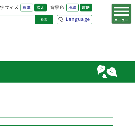
背景色
字サイズ
標準
拡大
標準
反転
Language
検索
メニュー