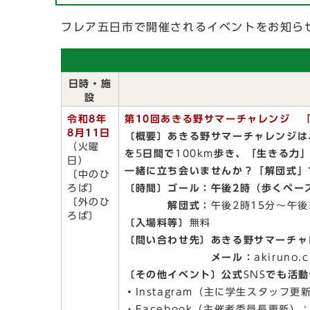
フレア五日市で開催されるイベントをお知ら
日時・施
設
令和8年
第10回あきる野サマーチャレンジ 
8月11日
〔概要〕あきる野サマーチャレンジは
（火曜
を
5
日間で
100km
歩き、「生きる力
日）
一緒に立ち会いませんか？「解団式」
〔中のひ
ろば〕
〔時間〕ゴール：午後2
時（歩くペー
〔外のひ
解団式：
午後2時15分～午後
ろば〕
〔入場料等〕
無料
〔問い合わせ先〕あきる野サマーチャ
メール：
akiruno.
〔その他イベント〕公式
SNS
でも活動
・
Instagram（主に学生スタッフ更新）：h
・Facebook（主催者委員長更新）：htt