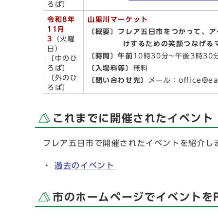
ろば〕
令和8年
山里川マーケット
11月
〔概要〕フレア五日市をつかって、
3
（火曜
けするための
笑顔つなげる
日）
〔時間〕午前
10時30分~午後3時3
〔中のひ
ろば〕
〔入場料等〕
無料
〔外のひ
〔問い合わせ先〕
メール：office@ear
ろば〕
これまでに開催されたイベント
フレア五日市で開催されたイベントを紹介し
・
過去のイベント
市のホームページでイベントを