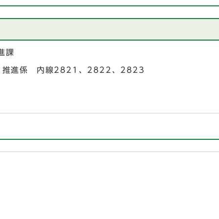
進課
り推進係 内線2821、2822、2823