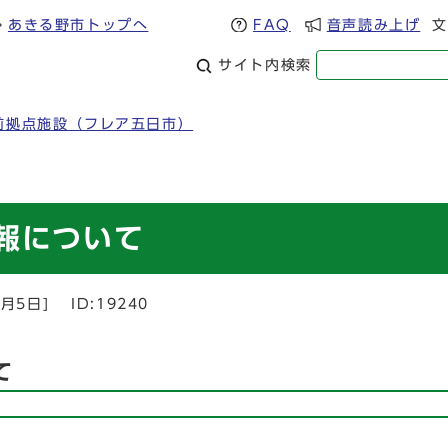
あきる野市トップへ
FAQ
音声読み上げ
文
サイト内検索
前拠点施設（フレア五日市）
報について
8月5日
]
ID:19240
て