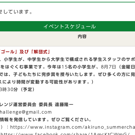
せしています。
イベントスケジュール
内容
「ゴール」及び「解団式」
、小学生が、中学生から大学生で構成される学生スタッフのサ
」をはぐくむ事業です。今年は
15
名の小学生が、
8月7日
（金曜
では、子どもたちに完歩賞を授与いたします。ぜひ多くの方に
スにより時間が変動する可能性があります。）
3時30
分（予定）
レンジ運営委員会 委員長 遠藤隆一
challenge@gmail.com
情報を発信しています。ぜひご覧ください。
ttps://www.instagram.com/akiruno_summerch
ps://www.facebook.com/share/1AmcKtCWmG/