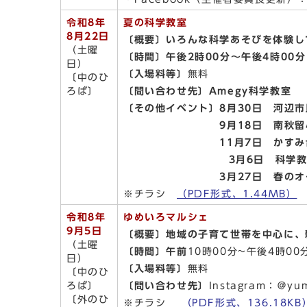
令和8年
夏の科学教室
8月22日
〔概要〕いろんな科学あそびを体験し
（土曜
〔時間〕午後2時00分～午後4時00分
日）
〔入場料等〕
無料
〔中のひ
ろば〕
〔問い合わせ先〕Amegy科学教室
〔その他イベント〕8月30日 河辺
9月18日 南秋留小学校
11月7日 かすみ台第3
3月6日 科学教室（やまび
3月27日 春のオープン科
※チラシ
（PDF形式、1.44MB）
令和8年
ゆめいろマルシェ
9月5日
〔概要〕
地域の子育て世帯を中心に、
（土曜
〔時間〕午前
10時00分~午後4時00
日）
〔入場料等〕
無料
〔中のひ
ろば〕
〔問い合わせ先〕
Instagram：＠yum
〔外のひ
※チラシ
（PDF形式、136.18KB